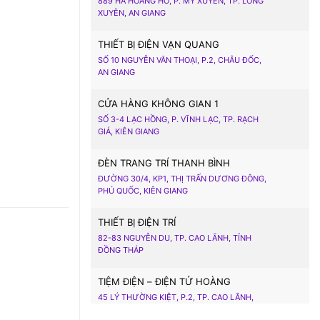
889 HÀ HOÀNG HỔ, P. MỸ XUYÊN, TP. LONG
XUYÊN, AN GIANG
THIẾT BỊ ĐIỆN VẠN QUANG
SỐ 10 NGUYỄN VĂN THOẠI, P.2, CHÂU ĐỐC,
AN GIANG
CỬA HÀNG KHÔNG GIAN 1
SỐ 3-4 LẠC HỒNG, P. VĨNH LẠC, TP. RẠCH
GIÁ, KIÊN GIANG
ĐÈN TRANG TRÍ THANH BÌNH
ĐƯỜNG 30/4, KP1, THỊ TRẤN DƯƠNG ĐÔNG,
PHÚ QUỐC, KIÊN GIANG
THIẾT BỊ ĐIỆN TRÍ
82-83 NGUYỄN DU, TP. CAO LÃNH, TỈNH
ĐỒNG THÁP
TIỆM ĐIỆN – ĐIỆN TỬ HOÀNG
45 LÝ THƯỜNG KIỆT, P.2, TP. CAO LÃNH,
ĐỒNG THÁP