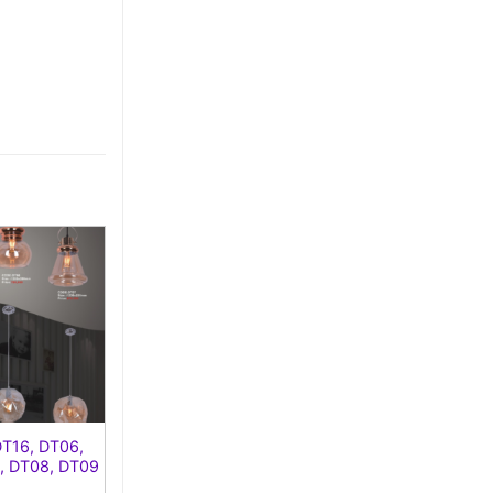
TIỆM ĐIỆN TƯỜNG PHÁT
63D, LÊ LỢI, P.1, TP. MỸ THO, TỈNH TIỀN
GIANG
TIỆM ĐIỆN NGHĨA MỸ VÂN
22 PHẠM NGỌC TÒNG, P2, TP. BẾN TRE
CÔNG TY TNHH TM DV TÂM QUYÊN
66B ĐIỆN BIÊN PHỦ, P.6, TP. TRÀ VINH
THƯ - NHÂN
225 LÊ HỒNG PHONG, KHÓM 7, P8, TP. CÀ
MAU
MINHQUANG 2 DNTN ĐƯỜNG QUÝ
121 XÔ VIẾT NGHỆ TĨNH, P.1, TP.SÓC TRĂNG
THIẾT BỊ ĐIỆN HÒA BÌNH
DT16, DT06,
124 xô Viết Nghệ Tỉnh, P. An Hội, Q. Ninh Kiều,
, DT08, DT09
TP. Cần thơ - 121 đường 3/2 quận Ninh Kiều,