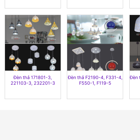
Đèn thả 171801-3,
Đèn thả F2190-4, F331-4,
Đèn 
221103-3, 232201-3
F550-1, F119-5