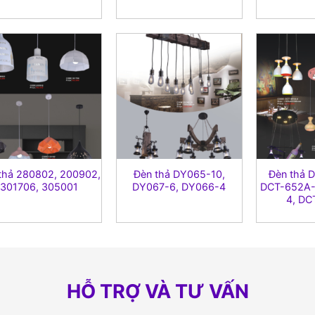
thả 280802, 200902,
Đèn thả DY065-10,
Đèn thả 
301706, 305001
DY067-6, DY066-4
DCT-652A-
4, DC
HỖ TRỢ VÀ TƯ VẤN