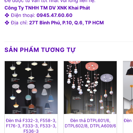
Để được tư vấn tốt nhất vui lòng liên hệ:
Công Ty TNHH TM DV XNK Khai Phát
❖ Điện thoại:
0945.47.60.60
❖ Địa chỉ:
27T Bình Phú, P.10, Q.6, TP HCM
SẢN PHẨM TƯƠNG TỰ
Đèn thả F332-3, F558-3,
Đèn thả DTPL601/6,
Đèn 
F176-3, F333-3, F533-3,
DTPL602/8, DTPLA609/6
F536-3