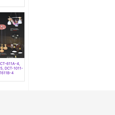
TP Cần Thơ
CỦA HÀNG XÍCH LÂN
3K Hưng Đao Vương, P.1, TP. Vĩnh Long
TRÂM ( SHOWROOM BÌNH DƯƠNG)
659 CÁCH MẠNG THÁNG 8, P. PHÚ CƯỜNG,
TP. THỦ DẦU 1, TÌNH BÌNH DƯƠNG
THẾ GIỚI ĐÈN PHÚ THÁI
LÔ 20 ĐƯỜNG PHẠM NGỌC THẢO, P. TÂN
BÌNH, THỊ XÃ ĐỒNG XOÀI, TỈNH BÌNH PHƯỚC
DCT-611A-4,
5, DCT-1011-
CỬA HÀNG QUỐC THẮNG
T611B-4
3/2G GIA KIỆM, ĐỒNG NAI
ĐIỆN CƠ MẠNH
2424 TỔ 3, ẤP PHƯƠNG MAI 3, PHÚ LÂM, TÂN
PHÚ, ĐỒNG NAI
CỦA HÀNG PHÁT THANH PHONG
07 TỔ 1, KP 4B, THỊ TRẤN DẦU TIẾNG, BÌNH