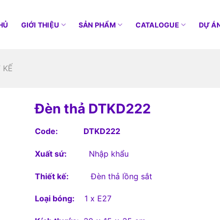
HỦ
GIỚI THIỆU
SẢN PHẨM
CATALOGUE
DỰ Á
 KẾ
Đèn thả DTKD222
Code: DTKD222
Xuất sứ:
Nhập khẩu
Thiết kế:
Đèn thả lồng sắt
Loại bóng:
1 x E27