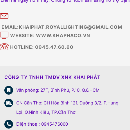
Liên hệ ngay hôm nay. Chúng tôi luôn sẵn sàng hỗ trợ bạn!
EMAIL:KHAIPHAT.ROYALLIGHTING@GMAIL.COM
WEBSITE: WWW.KHAPHACO.VN
HOTLINE: 0945.47.60.60
CÔNG TY TNHH TMDV XNK KHAI PHÁT
Văn phòng: 27T, Bình Phú, P.10, Q,6.HCM
CN Cần Thơ: CH Hòa Bình 121, Đường 3/2, P.Hưng
Lợi, Q.Ninh Kiều, TP.Cần Thơ
Điện thoại:
0945476060