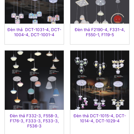
Đèn thả DCT-1031-4, DCT-
Đèn thả F2190-4, F331-4,
1004-4, DCT-1001-4
F550-1, F119-5
Đèn thả F332-3, F558-3,
Đèn thả DCT-1015-4, DCT-
F176-3, F333-3, F533-3,
1014-4, DCT-1029-4
F536-3