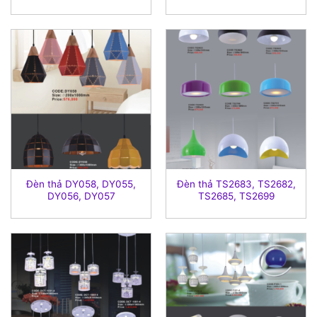
Đèn thả DY058, DY055,
Đèn thả TS2683, TS2682,
DY056, DY057
TS2685, TS2699