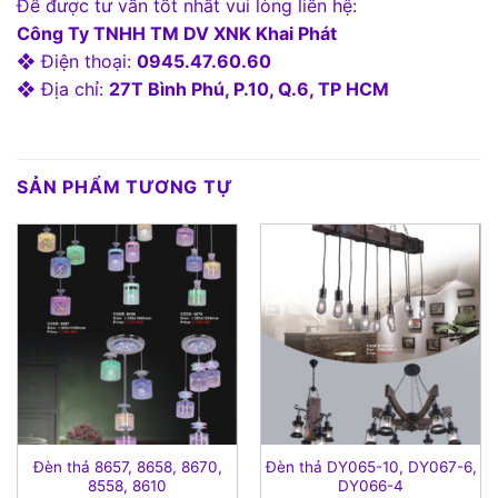
Để được tư vấn tốt nhất vui lòng liên hệ:
Công Ty TNHH TM DV XNK Khai Phát
❖ Điện thoại:
0945.47.60.60
❖ Địa chỉ:
27T Bình Phú, P.10, Q.6, TP HCM
SẢN PHẨM TƯƠNG TỰ
Đèn thả 8657, 8658, 8670,
Đèn thả DY065-10, DY067-6,
8558, 8610
DY066-4