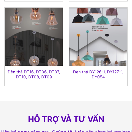
Đèn thả DT16, DT06, DT07,
Đèn thả DY126-1, DY127-1,
DT10, DT08, DT09
DY054
HỖ TRỢ VÀ TƯ VẤN