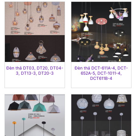
Đèn thả DT03, DT20, DT04-
Đèn thả DCT-611A-4, DCT-
3, DT13-3, DT20-3
652A-5, DCT-1011-4,
DCT611B-4