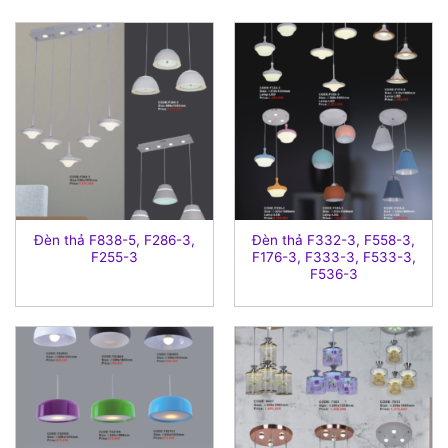
Đèn thả F838-5, F286-3,
Đèn thả F332-3, F558-3,
F255-3
F176-3, F333-3, F533-3,
F536-3