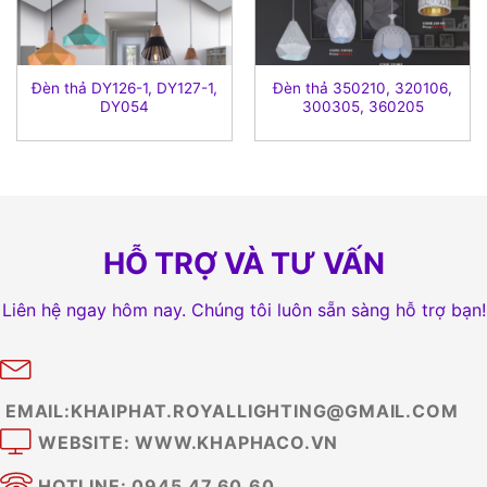
Đèn thả DY126-1, DY127-1,
Đèn thả 350210, 320106,
DY054
300305, 360205
HỖ TRỢ VÀ TƯ VẤN
Liên hệ ngay hôm nay. Chúng tôi luôn sẵn sàng hỗ trợ bạn!
EMAIL:KHAIPHAT.ROYALLIGHTING@GMAIL.COM
WEBSITE: WWW.KHAPHACO.VN
HOTLINE: 0945.47.60.60