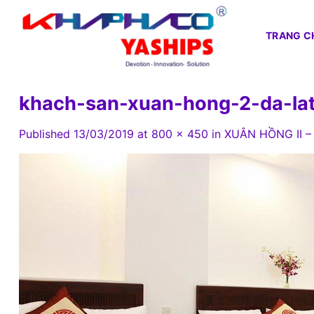
Skip
to
TRANG C
content
khach-san-xuan-hong-2-da-l
Published
13/03/2019
at
800 × 450
in
XUÂN HỒNG II –