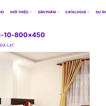
HỦ
GIỚI THIỆU
SẢN PHẨM
CATALOGUE
DỰ Á
at-10-800×450
 ĐÀ LẠT