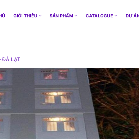
HỦ
GIỚI THIỆU
SẢN PHẨM
CATALOGUE
DỰ Á
– ĐÀ LẠT