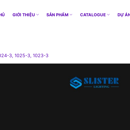
HỦ
GIỚI THIỆU
SẢN PHẨM
CATALOGUE
DỰ Á
024-3, 1025-3, 1023-3