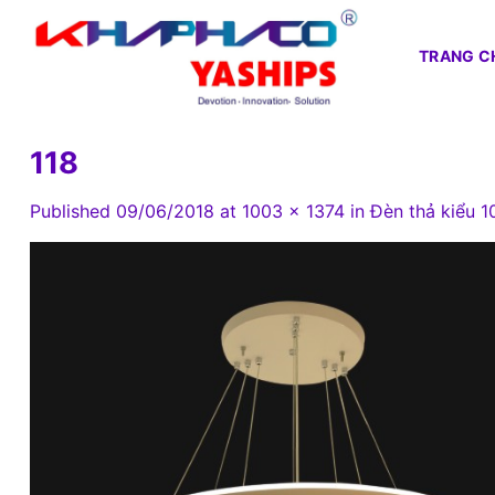
Skip
to
TRANG C
content
118
Published
09/06/2018
at
1003 × 1374
in
Đèn thả kiểu 1