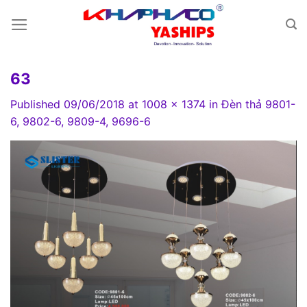
Skip
to
content
63
Published
09/06/2018
at
1008 × 1374
in
Đèn thả 9801-
6, 9802-6, 9809-4, 9696-6