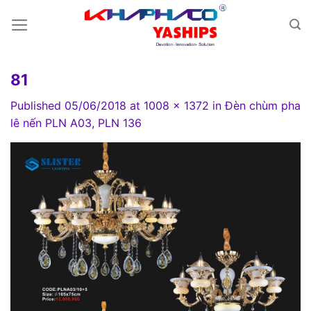
Skip
to
content
81
Published
05/06/2018
at
1008 × 1372
in
Đèn chùm pha
lê nến PLN A03, PLN 136