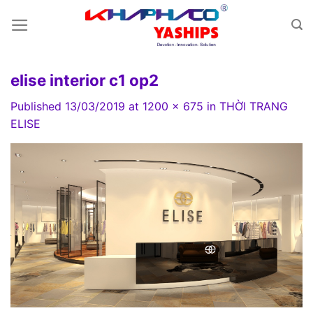
Skip
to
content
elise interior c1 op2
Published
13/03/2019
at
1200 × 675
in
THỜI TRANG
ELISE