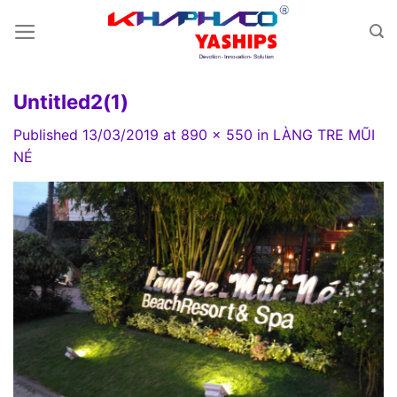
Skip
to
content
Untitled2(1)
Published
13/03/2019
at
890 × 550
in
LÀNG TRE MŨI
NÉ