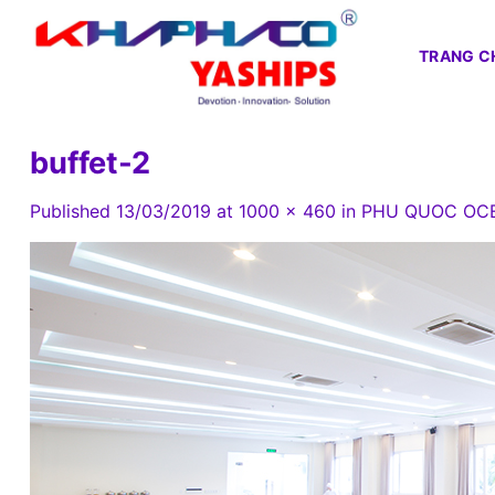
Skip
to
TRANG C
content
buffet-2
Published
13/03/2019
at
1000 × 460
in
PHU QUOC OCE