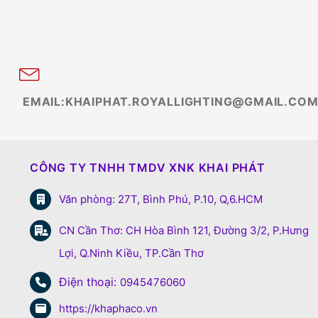
EMAIL:KHAIPHAT.ROYALLIGHTING@GMAIL.CO
CÔNG TY TNHH TMDV XNK KHAI PHÁT
Văn phòng: 27T, Bình Phú, P.10, Q,6.HCM
CN Cần Thơ: CH Hòa Bình 121, Đường 3/2, P.Hưng
Lợi, Q.Ninh Kiều, TP.Cần Thơ
Điện thoại:
0945476060
https://khaphaco.vn