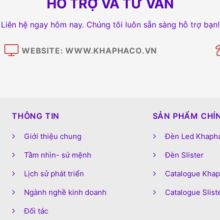
HỖ TRỢ VÀ TƯ VẤN
Liên hệ ngay hôm nay. Chúng tôi luôn sẵn sàng hỗ trợ bạn!
WEBSITE: WWW.KHAPHACO.VN
M
THÔNG TIN
SẢN PHẨM CHÍ
Giới thiệu chung
Đèn Led Khaph
Tầm nhìn- sứ mệnh
Đèn Slister
Lịch sử phát triển
Catalogue Kha
Ngành nghề kinh doanh
Catalogue Slist
Đối tác