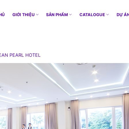
HỦ
GIỚI THIỆU
SẢN PHẨM
CATALOGUE
DỰ Á
AN PEARL HOTEL