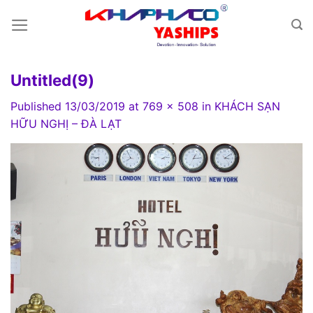
Skip
to
content
Untitled(9)
Published
13/03/2019
at
769 × 508
in
KHÁCH SẠN
HỮU NGHỊ – ĐÀ LẠT