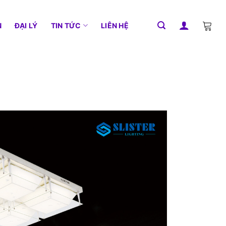
N
ĐẠI LÝ
TIN TỨC
LIÊN HỆ