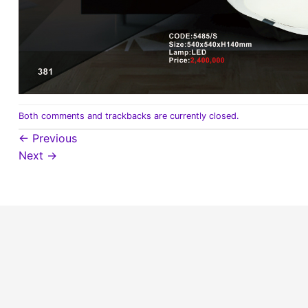
Both comments and trackbacks are currently closed.
←
Previous
Next
→