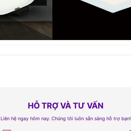
HỖ TRỢ VÀ TƯ VẤN
Liên hệ ngay hôm nay. Chúng tôi luôn sẵn sàng hỗ trợ bạn!