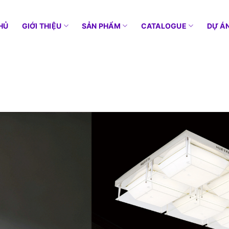
HỦ
GIỚI THIỆU
SẢN PHẨM
CATALOGUE
DỰ Á