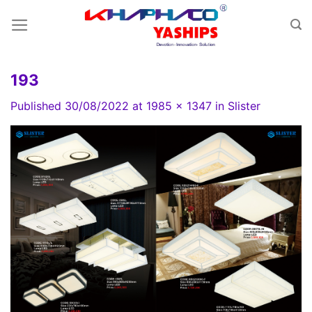
Skip
to
content
193
Published
30/08/2022
at
1985 × 1347
in
Slister