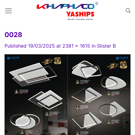
Skip
to
content
0028
Published
19/03/2025
at
2381 × 1615
in
Slister B