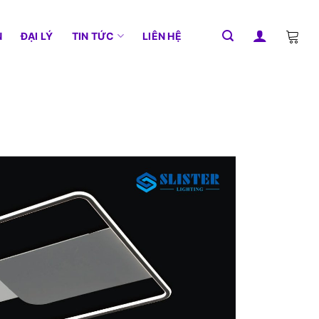
N
ĐẠI LÝ
TIN TỨC
LIÊN HỆ