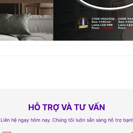
HỖ TRỢ VÀ TƯ VẤN
Liên hệ ngay hôm nay. Chúng tôi luôn sẵn sàng hỗ trợ bạn!