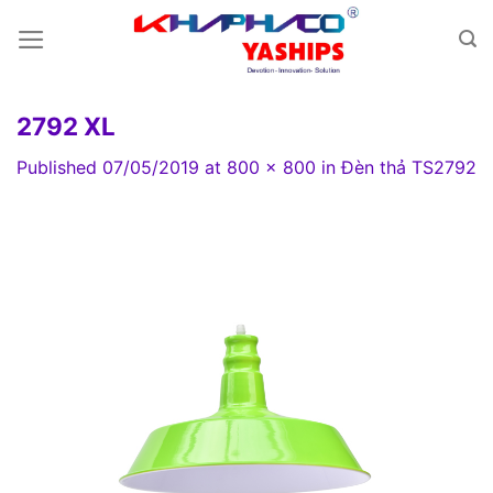
Skip
to
content
2792 XL
Published
07/05/2019
at
800 × 800
in
Đèn thả TS2792