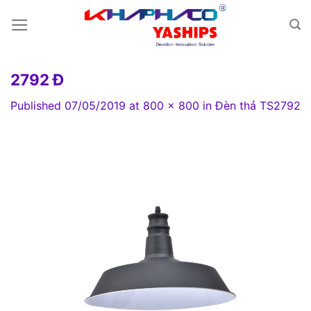
Skip
to
content
2792 Đ
Published
07/05/2019
at
800 × 800
in
Đèn thả TS2792