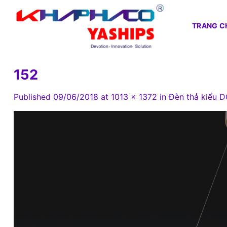
Skip
to
TRANG C
content
152
Published
09/06/2018
at
1013 × 1372
in
Đèn thả kiểu 