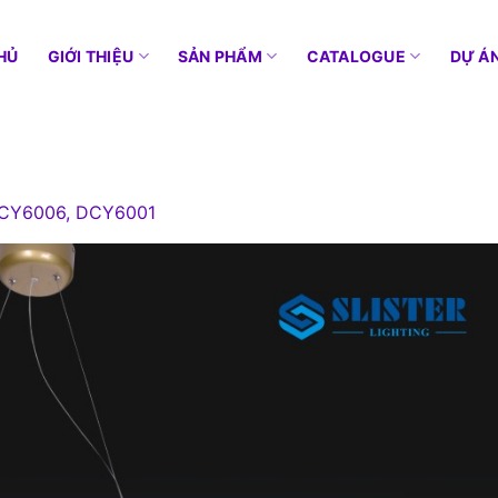
HỦ
GIỚI THIỆU
SẢN PHẨM
CATALOGUE
DỰ Á
DCY6006, DCY6001