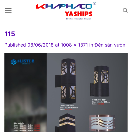
Skip
to
content
115
Published
08/06/2018
at
1008 × 1371
in
Đèn sân vườn