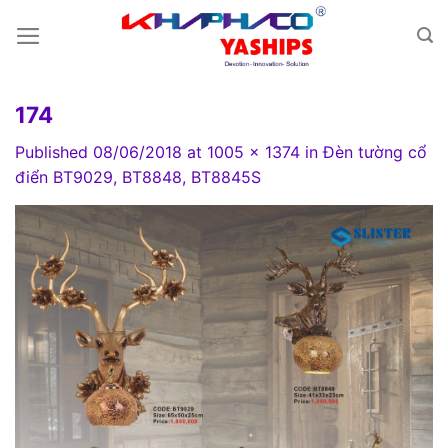
Skip
to
content
174
Published
08/06/2018
at
1005 × 1374
in
Đèn tường cổ
điển BT9029, BT8848, BT8845S