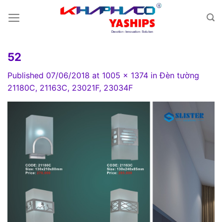
Skip
to
content
52
Published
07/06/2018
at
1005 × 1374
in
Đèn tường
21180C, 21163C, 23021F, 23034F