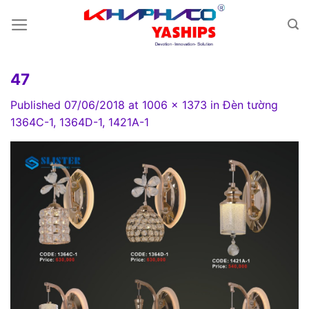
Skip
to
content
47
Published
07/06/2018
at
1006 × 1373
in
Đèn tường
1364C-1, 1364D-1, 1421A-1