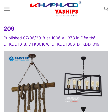
Skip
to
content
209
Published
07/06/2018
at
1006 × 1373
in
Đèn thả
DTKDD1018, DTK0010/6, DTKDD1006, DTKDD1019