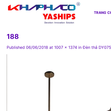
Skip
to
TRANG C
content
188
Published
06/06/2018
at
1007 × 1374
in
Đèn thả DY075