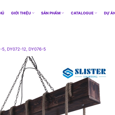
HỦ
GIỚI THIỆU
SẢN PHẨM
CATALOGUE
DỰ Á
-5, DY072-12, DY076-5