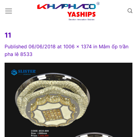
Skip
to
content
11
Published
06/06/2018
at
1006 × 1374
in
Mâm ốp trần
pha lê 8533