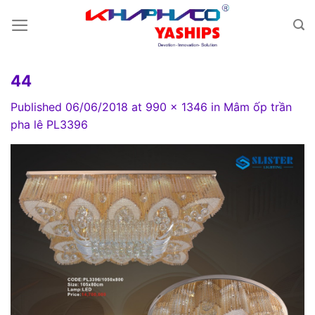
Skip
to
content
44
Published
06/06/2018
at
990 × 1346
in
Mâm ốp trần
pha lê PL3396