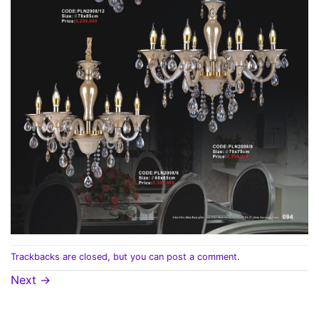
Trackbacks are closed, but you can
post a comment
.
Next
→