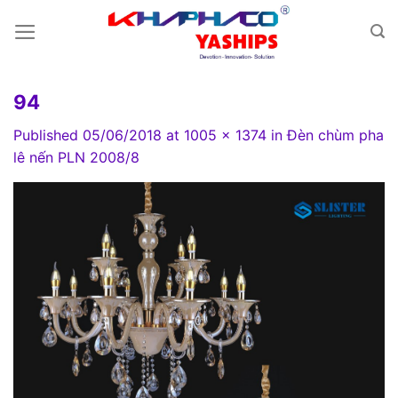
Skip
to
content
94
Published
05/06/2018
at
1005 × 1374
in
Đèn chùm pha
lê nến PLN 2008/8