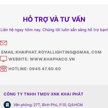
HỖ TRỢ VÀ TƯ VẤN
Liên hệ ngay hôm nay. Chúng tôi luôn sẵn sàng hỗ trợ bạn!
EMAIL:KHAIPHAT.ROYALLIGHTING@GMAIL.COM
WEBSITE: WWW.KHAPHACO.VN
HOTLINE: 0945.47.60.60
CÔNG TY TNHH TMDV XNK KHAI PHÁT
Văn phòng: 27T, Bình Phú, P.10, Q,6.HCM