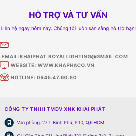
HỖ TRỢ VÀ TƯ VẤN
Liên hệ ngay hôm nay. Chúng tôi luôn sẵn sàng hỗ trợ bạn!
EMAIL:KHAIPHAT.ROYALLIGHTING@GMAIL.COM
WEBSITE: WWW.KHAPHACO.VN
HOTLINE: 0945.47.60.60
CÔNG TY TNHH TMDV XNK KHAI PHÁT
Văn phòng: 27T, Bình Phú, P.10, Q,6.HCM
CN Cần Thơ: CH Hòa Bình 121, Đường 3/2, P.Hưng