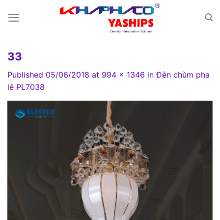
Skip
to
content
33
Published
05/06/2018
at
994 × 1346
in
Đèn chùm pha
lê PL7038