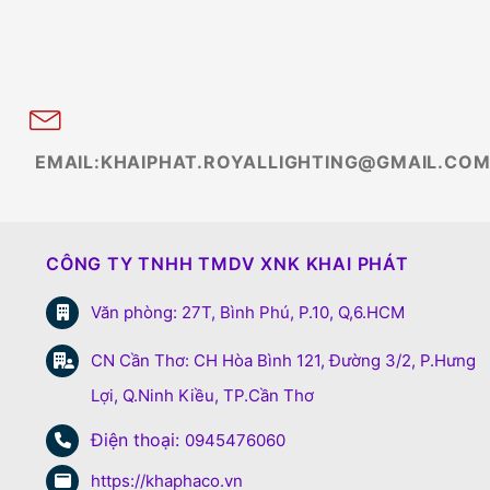
EMAIL:KHAIPHAT.ROYALLIGHTING@GMAIL.CO
CÔNG TY TNHH TMDV XNK KHAI PHÁT
Văn phòng: 27T, Bình Phú, P.10, Q,6.HCM
CN Cần Thơ: CH Hòa Bình 121, Đường 3/2, P.Hưng
Lợi, Q.Ninh Kiều, TP.Cần Thơ
Điện thoại:
0945476060
https://khaphaco.vn