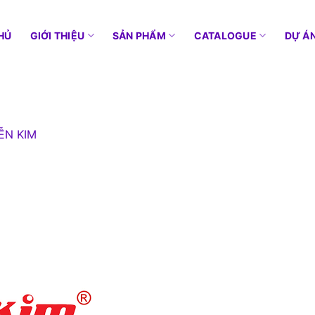
HỦ
GIỚI THIỆU
SẢN PHẨM
CATALOGUE
DỰ Á
ỄN KIM