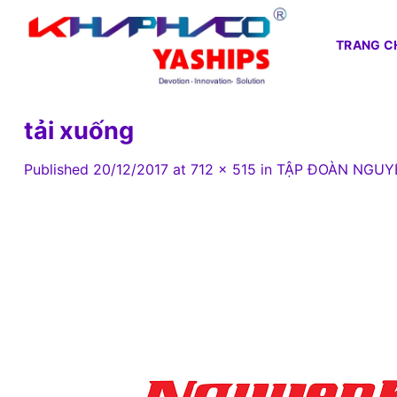
Skip
to
TRANG C
content
tải xuống
Published
20/12/2017
at
712 × 515
in
TẬP ĐOÀN NGUY