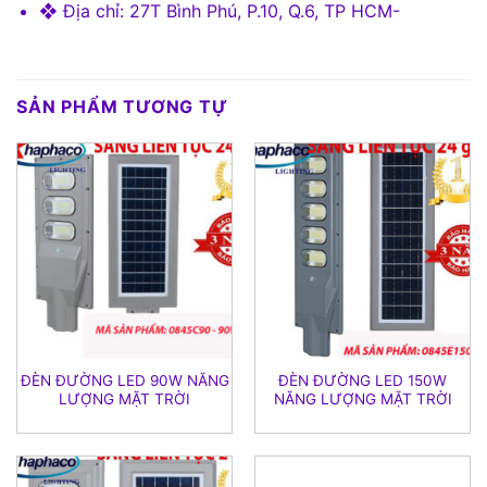
❖ Địa chỉ: 27T Bình Phú, P.10, Q.6, TP HCM-
SẢN PHẨM TƯƠNG TỰ
ĐÈN ĐƯỜNG LED 90W NĂNG
ĐÈN ĐƯỜNG LED 150W
LƯỢNG MẶT TRỜI
NĂNG LƯỢNG MẶT TRỜI