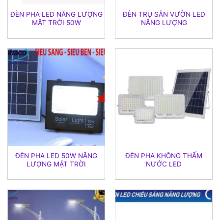
ĐÈN PHA LED NĂNG LƯỢNG
ĐÈN TRỤ SÂN VƯỜN LED
MẶT TRỜI 50W
NĂNG LƯỢNG
ĐÈN PHA LED 50W NĂNG
ĐÈN PHA KHÔNG THẤM
LƯỢNG MẶT TRỜI
NƯỚC LED