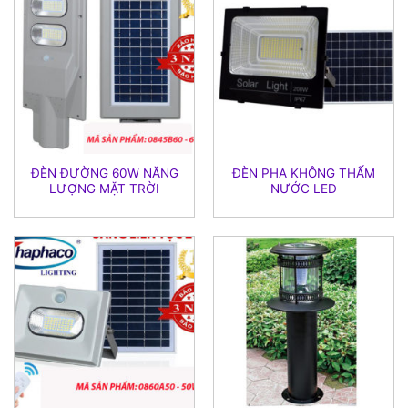
ĐÈN ĐƯỜNG 60W NĂNG
ĐÈN PHA KHÔNG THẤM
LƯỢNG MẶT TRỜI
NƯỚC LED