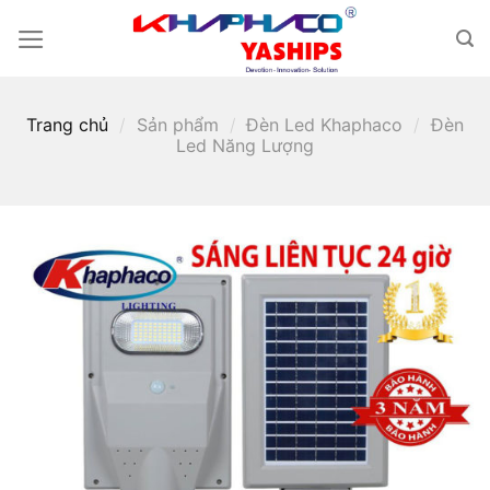
Skip
to
content
Trang chủ
/
Sản phẩm
/
Đèn Led Khaphaco
/
Đèn
Led Năng Lượng