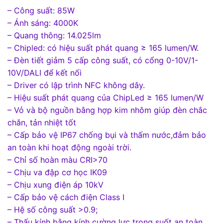
– Công suất: 85W
– Ánh sáng: 4000K
– Quang thông: 14.025lm
– Chipled: có hiệu suất phát quang ≥ 165 lumen/W.
– Đèn tiết giảm 5 cấp công suất, có cổng 0-10V/1-
10V/DALI để kết nối
– Driver có lập trình NFC không dây.
– Hiệu suất phát quang của ChipLed ≥ 165 lumen/W
– Vỏ và bộ nguồn bằng hợp kim nhôm giúp đèn chắc
chắn, tản nhiệt tốt
– Cấp bảo vệ IP67 chống bụi và thấm nước,đảm bảo
an toàn khi hoạt động ngoài trời.
– Chỉ số hoàn màu CRI>70
– Chịu va đập cơ học IK09
– Chịu xung điện áp 10kV
– Cấp bảo vệ cách điện Class I
– Hệ số công suất >0.9;
– Thấu kính bằng kính cường lực trong suốt an toàn