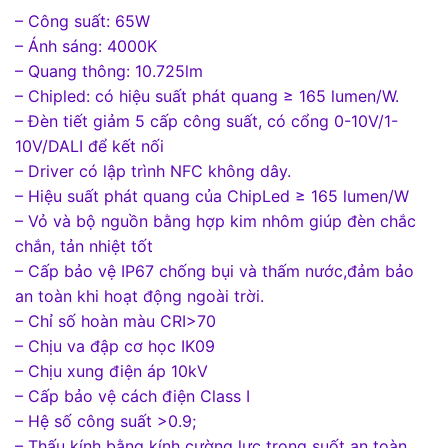
– Công suất: 65W
– Ánh sáng: 4000K
– Quang thông: 10.725lm
– Chipled: có hiệu suất phát quang ≥ 165 lumen/W.
– Đèn tiết giảm 5 cấp công suất, có cổng 0-10V/1-
10V/DALI để kết nối
– Driver có lập trình NFC không dây.
– Hiệu suất phát quang của ChipLed ≥ 165 lumen/W
– Vỏ và bộ nguồn bằng hợp kim nhôm giúp đèn chắc
chắn, tản nhiệt tốt
– Cấp bảo vệ IP67 chống bụi và thấm nước,đảm bảo
an toàn khi hoạt động ngoài trời.
– Chỉ số hoàn màu CRI>70
– Chịu va đập cơ học IK09
– Chịu xung điện áp 10kV
– Cấp bảo vệ cách điện Class I
– Hệ số công suất >0.9;
– Thấu kính bằng kính cường lực trong suốt an toàn