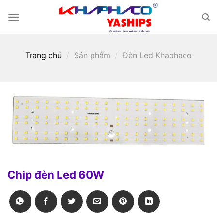
Skip
to
content
Trang chủ
/
Sản phẩm
/
Đèn Led Khaphaco
Chip đèn Led 60W