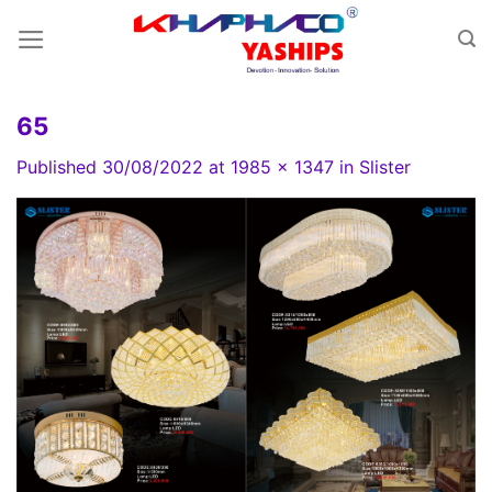
Skip
to
content
65
Published
30/08/2022
at
1985 × 1347
in
Slister