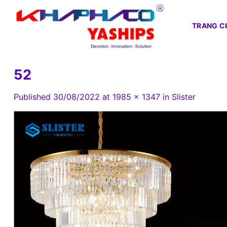
Skip
to
TRANG C
content
52
Published
30/08/2022
at
1985 × 1347
in
Slister