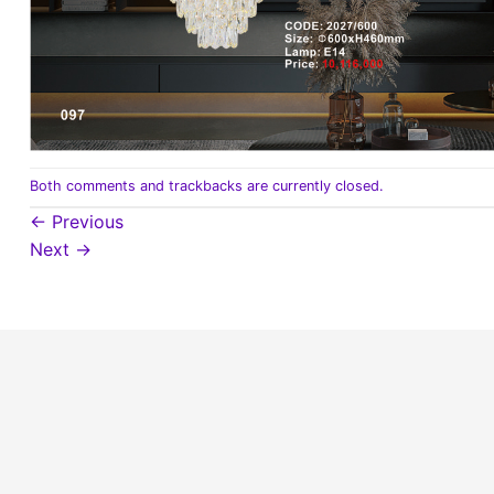
Both comments and trackbacks are currently closed.
←
Previous
Next
→