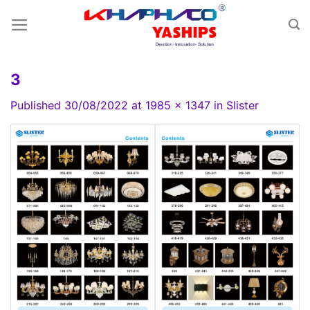
Skip
to
content
3
Published
30/08/2022
at
1985 × 1347
in
Slister