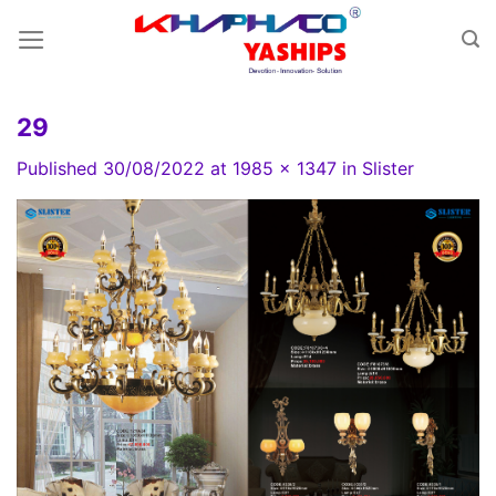
Skip
to
content
29
Published
30/08/2022
at
1985 × 1347
in
Slister