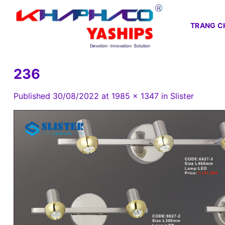
Skip
to
TRANG C
content
236
Published
30/08/2022
at
1985 × 1347
in
Slister