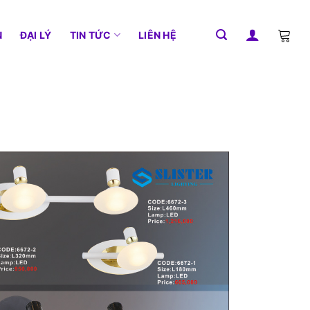
N
ĐẠI LÝ
TIN TỨC
LIÊN HỆ