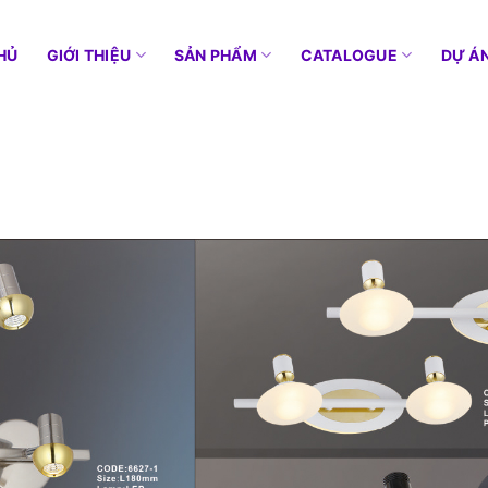
HỦ
GIỚI THIỆU
SẢN PHẨM
CATALOGUE
DỰ Á