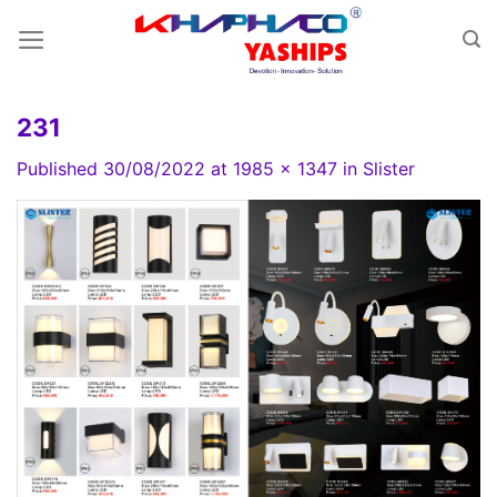
Skip
to
content
231
Published
30/08/2022
at
1985 × 1347
in
Slister