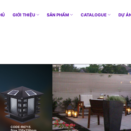
HỦ
GIỚI THIỆU
SẢN PHẨM
CATALOGUE
DỰ Á