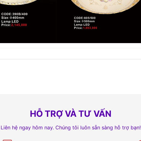
HỖ TRỢ VÀ TƯ VẤN
Liên hệ ngay hôm nay. Chúng tôi luôn sẵn sàng hỗ trợ bạn!