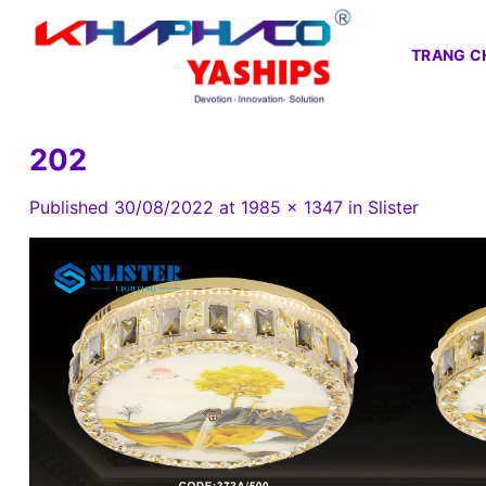
Skip
to
TRANG C
content
202
Published
30/08/2022
at
1985 × 1347
in
Slister