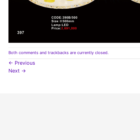
Both comments and trackbacks are currently closed.
←
Previous
Next
→