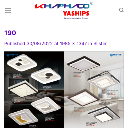
Skip
to
content
190
Published
30/08/2022
at
1985 × 1347
in
Slister