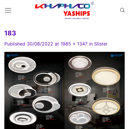
Skip
to
content
183
Published
30/08/2022
at
1985 × 1347
in
Slister