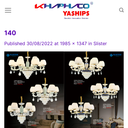
Skip
to
content
140
Published
30/08/2022
at
1985 × 1347
in
Slister