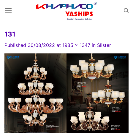
Skip
to
content
131
Published
30/08/2022
at
1985 × 1347
in
Slister