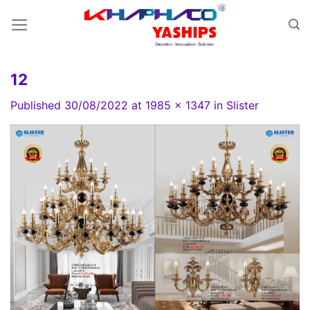
Skip
to
content
12
Published
30/08/2022
at
1985 × 1347
in
Slister