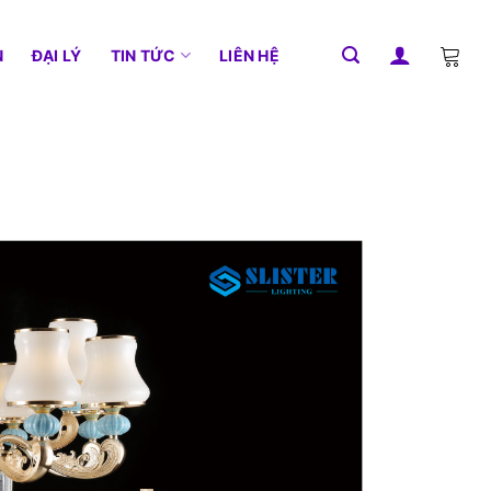
N
ĐẠI LÝ
TIN TỨC
LIÊN HỆ