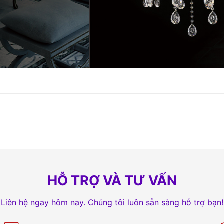
HỖ TRỢ VÀ TƯ VẤN
Liên hệ ngay hôm nay. Chúng tôi luôn sẵn sàng hỗ trợ bạn!