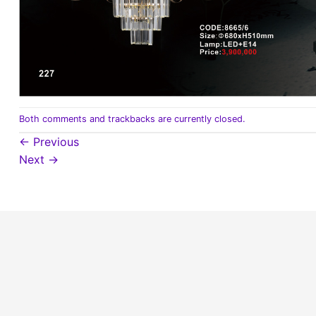
Both comments and trackbacks are currently closed.
←
Previous
Next
→