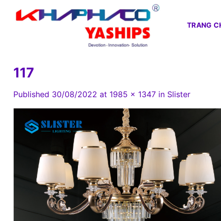
Skip
to
TRANG C
content
117
Published
30/08/2022
at
1985 × 1347
in
Slister