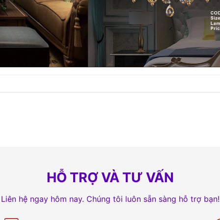
HỖ TRỢ VÀ TƯ VẤN
Liên hệ ngay hôm nay. Chúng tôi luôn sẵn sàng hỗ trợ bạn!