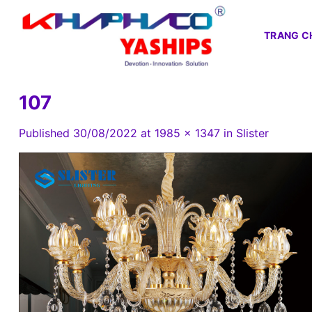
Skip
to
TRANG C
content
107
Published
30/08/2022
at
1985 × 1347
in
Slister