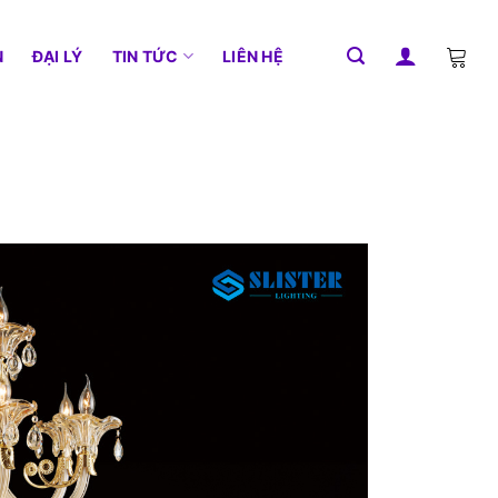
N
ĐẠI LÝ
TIN TỨC
LIÊN HỆ