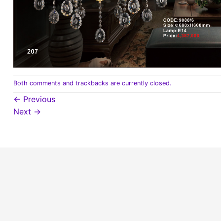
Both comments and trackbacks are currently closed.
←
Previous
Next
→