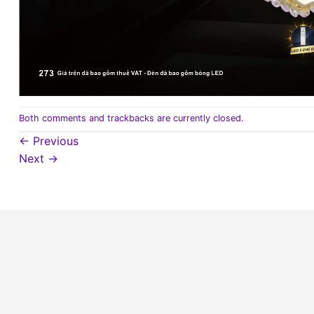
Both comments and trackbacks are currently closed.
←
Previous
Next
→