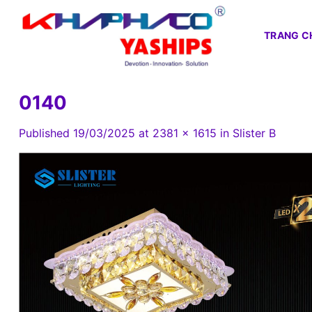
Skip
to
TRANG C
content
0140
Published
19/03/2025
at
2381 × 1615
in
Slister B