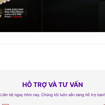
HỖ TRỢ VÀ TƯ VẤN
Liên hệ ngay hôm nay. Chúng tôi luôn sẵn sàng hỗ trợ bạn!